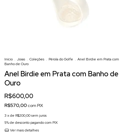
Início
.
Joias
.
Coleções
.
Pérola do Golfe
.
Anel Birdie em Prata com
Banho de Ouro
Anel Birdie em Prata com Banho de
Ouro
R$600,00
R$570,00
com
PIX
3
x de
R$200,00
sem juros
5% de desconto
pagando com PIX
Ver mais detalhes