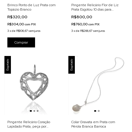
Brinco Ponto de Luz Prata com
Pingente Relicário Flor de Liz
Topázio Branco
Prata Esgotou 10 dias para
entrega
R$320,00
R$800,00
R$304,00
R$760,00
com
PIX
com
PIX
3
x
de
R$106,67
sem juros
3
x
de
R$266,67
sem juros
Esgotado
Esgotado
Pingente Relicário Coração
Colar Gravata em Prata com
Lapidado Prata, peça por
Pérola Branca Barroca
encomenda