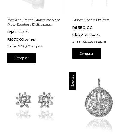
Max Anel Pérola Branca todo em
Brinco Flor de Liz Prata
Prata Esgotou , 10 dias para
R$550,00
entrega
R$600,00
R$522,50
com
PIX
R$570,00
com
PIX
3
x
de
R$183,33
sem juros
3
x
de
R$200,00
sem juros
Esgotado