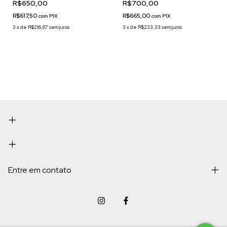
R$650,00
R$700,00
R$617,50
R$665,00
com
PIX
com
PIX
3
x
de
R$216,67
sem juros
3
x
de
R$233,33
sem juros
Entre em contato