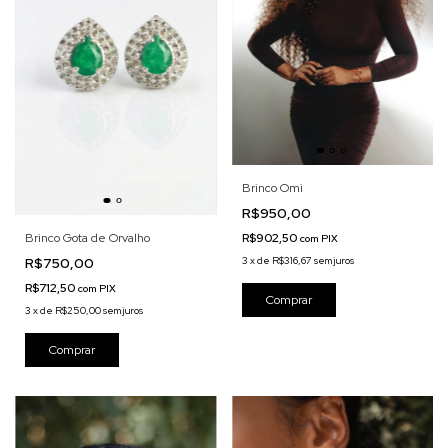
Brinco Omi
R$950,00
R$902,50
Brinco Gota de Orvalho
com
PIX
3
x
de
R$316,67
sem juros
R$750,00
R$712,50
com
PIX
3
x
de
R$250,00
sem juros