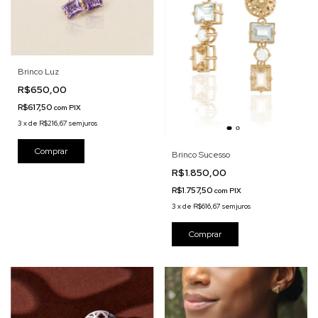
Brinco Luz
R$650,00
R$617,50
com
PIX
3
x
de
R$216,67
sem juros
Brinco Sucesso
R$1.850,00
R$1.757,50
com
PIX
3
x
de
R$616,67
sem juros