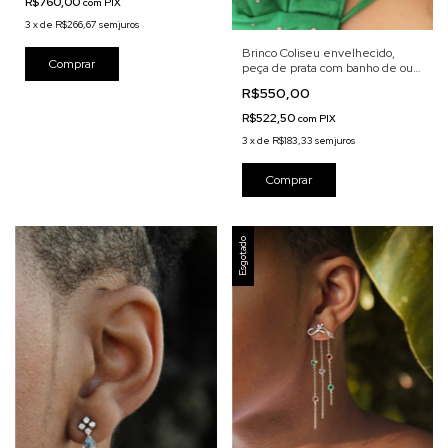
R$760,00
com
PIX
3
x
de
R$266,67
sem juros
Brinco Coliseu envelhecido,
peça de prata com banho de ouro
velho
R$550,00
R$522,50
com
PIX
3
x
de
R$183,33
sem juros
Esgotado