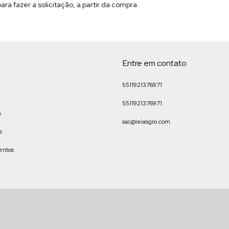
ra fazer a solicitação, a partir da compra.
Entre em contato
5511921376971
5511921376971
s
sac@leiasgro.com
s
entos