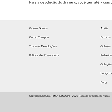
Para a devolução do dinheiro, você tem até 7 dias pa
Quem Somos
Anéis
Como Comprar
Brincos
Trocas e Devoluções
Colares
Política de Privacidade
Pulseira
Coleçõe
Lançam
Blog
Copyright Léia Sgro - 18984288000141 - 2026. Todos os direitos reservados.