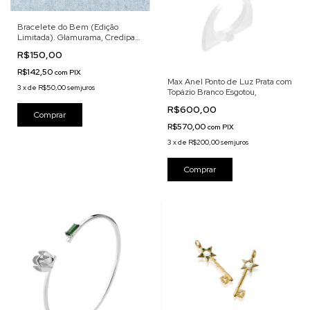
Bracelete do Bem (Edição
Limitada). Glamurama, Credipaz
e Léia Sgro juntos em um projeto
R$150,00
solidário.
R$142,50
com
PIX
Max Anel Ponto de Luz Prata com
3
x
de
R$50,00
sem juros
Topázio Branco Esgotou,
R$600,00
Comprar
R$570,00
com
PIX
3
x
de
R$200,00
sem juros