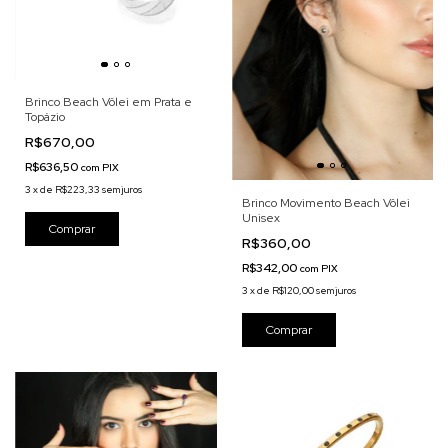
Brinco Beach Vôlei em Prata e
Topázio
R$670,00
R$636,50
com
PIX
3
x
de
R$223,33
sem juros
Brinco Movimento Beach Vôlei
Unisex
R$360,00
R$342,00
com
PIX
3
x
de
R$120,00
sem juros
Comprar