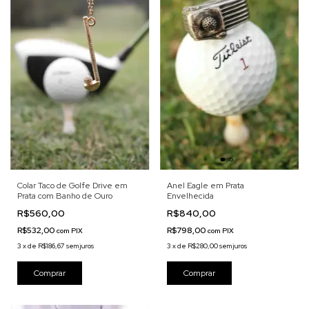
Anel Eagle em Prata
Colar Taco de Golfe Drive em
Envelhecida
Prata com Banho de Ouro
R$840,00
R$560,00
R$798,00
R$532,00
com
PIX
com
PIX
3
x
de
R$280,00
sem juros
3
x
de
R$186,67
sem juros