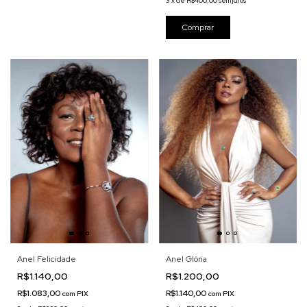
3
x
de
R$400,00
sem juros
Anel Felicidade
Anel Glória
R$1.140,00
R$1.200,00
R$1.083,00
R$1.140,00
com
PIX
com
PIX