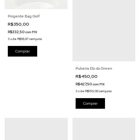
Pingente Bag Golf
R$350,00
R$332,50
com
PIX
3
x
de
R$116,67
sem juros
Pulseira Elo do Green
R$450,00
R$427,50
com
PIX
3
x
de
R$150,00
sem juros