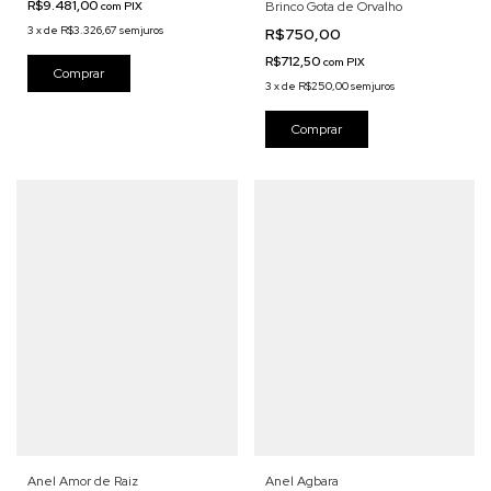
R$9.481,00
Brinco Gota de Orvalho
com
PIX
3
x
de
R$3.326,67
sem juros
R$750,00
R$712,50
com
PIX
3
x
de
R$250,00
sem juros
Anel Amor de Raiz
Anel Agbara