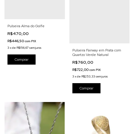
Pulseira Alma do Golfe
R$470,00
R$446,50
com
PIX
3
x
de
R$156,67
sem juros
Pulseira Fairway em Prata com
Quartzo Verde Natural
R$760,00
R$722,00
com
PIX
3
x
de
R$253,33
sem juros