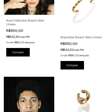
Anel Collection Beach Vôlei
Unisex
R$550,00
R$522,50
com
PIX
Bracelete Beach Vôlei Unisex
3
x
de
R$183,33
sem juros
R$550,00
R$522,50
com
PIX
Comprar
3
x
de
R$183,33
sem juros