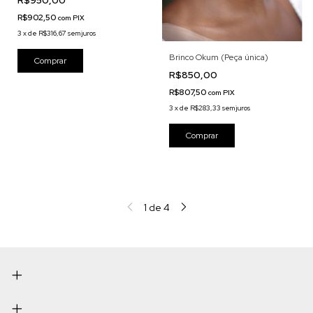
R$950,00
R$902,50
com
PIX
3
x
de
R$316,67
sem juros
Brinco Okum (Peça única)
R$850,00
R$807,50
com
PIX
3
x
de
R$283,33
sem juros
1
de
4