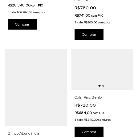
Colar Swin
R$28.348,00
com
PIX
R$780,00
3
x
de
R$9.946,67
sem juros
R$741,00
com
PIX
3
x
de
R$260,00
sem juros
Colar Raiz Berilo
R$720,00
R$684,00
com
PIX
3
x
de
R$240,00
sem juros
Brinco Abundância