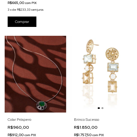
R$665,00
com
PIX
3
x
de
R$233,33
sem juros
Colar Próspero
Brinco Sucesso
R$960,00
R$1.850,00
R$912,00
R$1.757,50
com
PIX
com
PIX