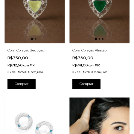
Colar Coração Atração
Colar Coração Sedução
R$780,00
R$750,00
R$741,00
R$712,50
com
PIX
com
PIX
3
x
de
R$260,00
sem juros
3
x
de
R$250,00
sem juros