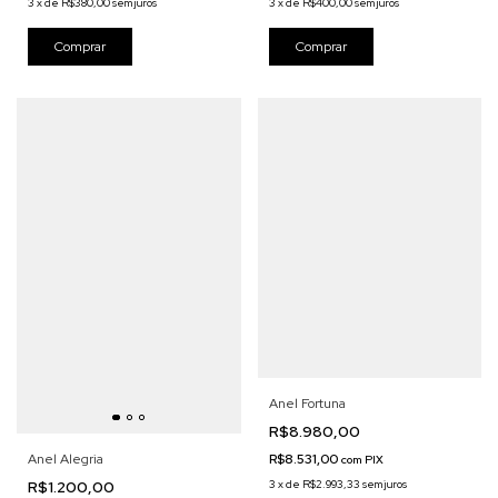
3
x
de
R$380,00
sem juros
3
x
de
R$400,00
sem juros
Anel Fortuna
R$8.980,00
R$8.531,00
Anel Alegria
com
PIX
3
x
de
R$2.993,33
sem juros
R$1.200,00