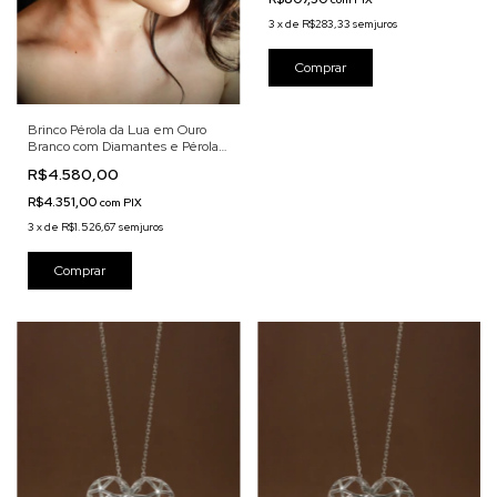
3
x
de
R$283,33
sem juros
Comprar
Brinco Pérola da Lua em Ouro
Branco com Diamantes e Pérola
Negra Japonesa
R$4.580,00
R$4.351,00
com
PIX
3
x
de
R$1.526,67
sem juros