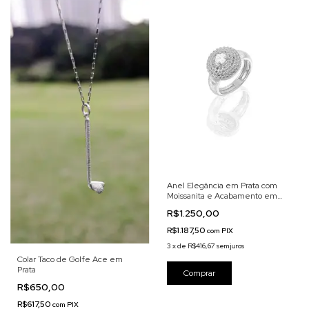
Anel Elegância em Prata com
Moissanita e Acabamento em
Ródio Branco
R$1.250,00
R$1.187,50
com
PIX
3
x
de
R$416,67
sem juros
Colar Taco de Golfe Ace em
Prata
R$650,00
R$617,50
com
PIX