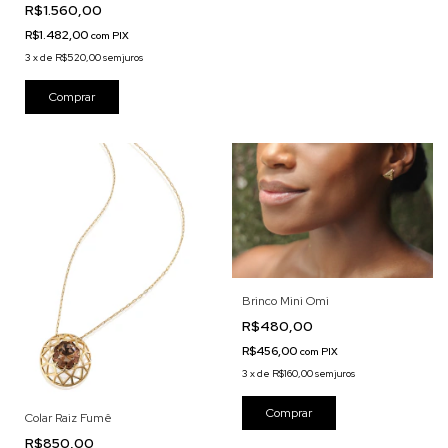
R$1.560,00
R$1.482,00
com
PIX
3
x
de
R$520,00
sem juros
Brinco Mini Omi
R$480,00
R$456,00
com
PIX
3
x
de
R$160,00
sem juros
Colar Raiz Fumê
R$850,00