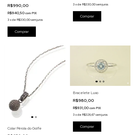
Verde Natural
3
x
de
R$330,00
sem juros
R$990,00
R$940,50
com
PIX
3
x
de
R$330,00
sem juros
Bracelete Luxo
R$980,00
R$931,00
com
PIX
3
x
de
R$326,67
sem juros
Colar Pérola do Golfe