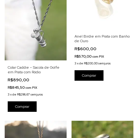
Anel Birdie em Prata com Banho
de Ouro
R$600,00
R$570,00
com
PIX
3
x
de
R$200,00
sem juros
Colar Caddie – Sacola de Golfe
em Prata com Ródio
R$890,00
R$845,50
com
PIX
3
x
de
R$296,67
sem juros