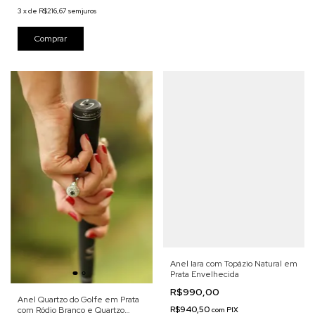
3
x
de
R$216,67
sem juros
Anel Iara com Topázio Natural em
Prata Envelhecida
R$990,00
Anel Quartzo do Golfe em Prata
R$940,50
com Ródio Branco e Quartzo
com
PIX