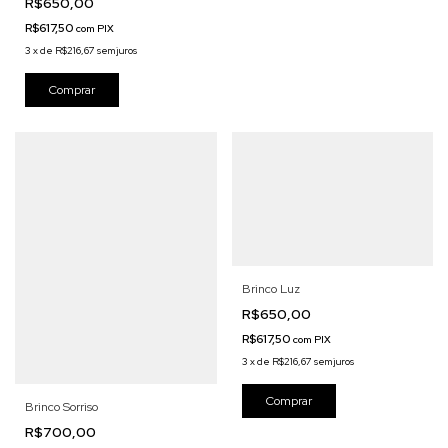
R$650,00
R$617,50
com
PIX
3
x
de
R$216,67
sem juros
Comprar
Brinco Luz
R$650,00
R$617,50
com
PIX
3
x
de
R$216,67
sem juros
Brinco Sorriso
R$700,00