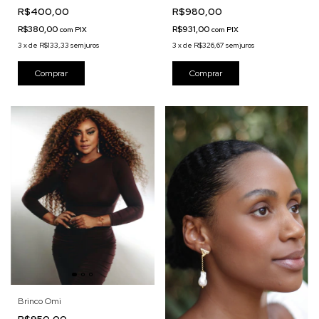
R$400,00
R$980,00
R$380,00
R$931,00
com
PIX
com
PIX
3
x
de
R$133,33
sem juros
3
x
de
R$326,67
sem juros
Brinco Omi