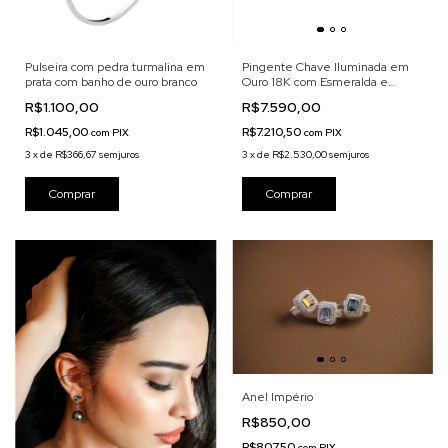
Pulseira com pedra turmalina em
Pingente Chave Iluminada em
prata com banho de ouro branco
Ouro 18K com Esmeralda e
Diamantes
R$1.100,00
R$7.590,00
R$1.045,00
R$7.210,50
com
PIX
com
PIX
3
x
de
R$366,67
sem juros
3
x
de
R$2.530,00
sem juros
Comprar
Anel Império
R$850,00
R$807,50
com
PIX