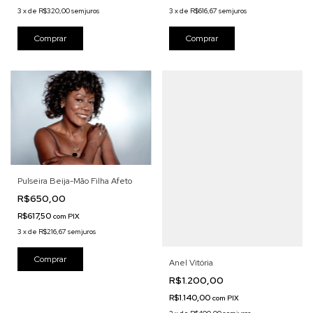
3
x
de
R$320,00
sem juros
3
x
de
R$616,67
sem juros
Pulseira Beija-Mão Filha Afeto
R$650,00
R$617,50
com
PIX
3
x
de
R$216,67
sem juros
Anel Vitória
R$1.200,00
R$1.140,00
com
PIX