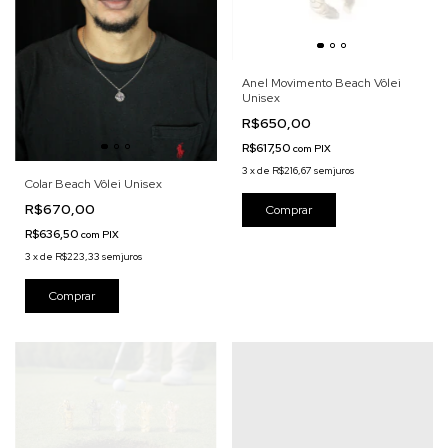
Anel Movimento Beach Vôlei
Unisex
R$650,00
R$617,50
com
PIX
3
x
de
R$216,67
sem juros
Colar Beach Vôlei Unisex
R$670,00
Comprar
R$636,50
com
PIX
3
x
de
R$223,33
sem juros