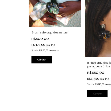
Broche de orquídea natural
R$500,00
R$475,00
com
PIX
3
x
de
R$166,67
sem juros
Brinco orquídea b
prata, peça única
R$650,00
R$617,50
com
PIX
3
x
de
R$216,67
sem j