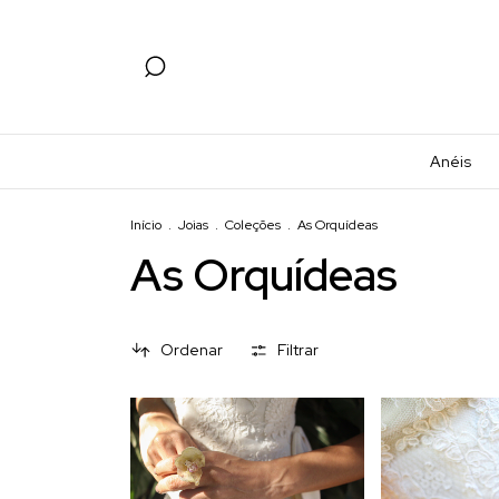
Anéis
Início
.
Joias
.
Coleções
.
As Orquídeas
As Orquídeas
Ordenar
Filtrar