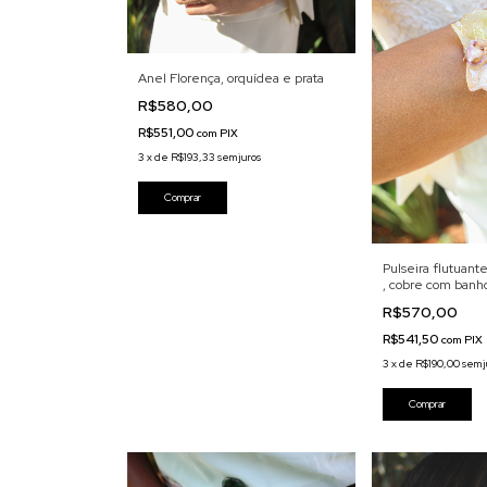
Anel Florença, orquídea e prata
R$580,00
R$551,00
com
PIX
3
x
de
R$193,33
sem juros
Pulseira flutuant
, cobre com banho
R$570,00
R$541,50
com
PIX
3
x
de
R$190,00
sem j