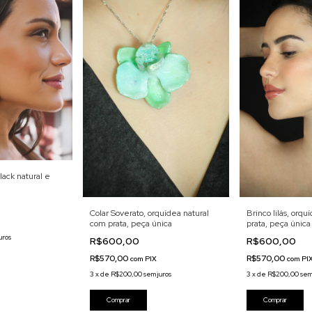
lack natural e
Colar Soverato, orquídea natural
Brinco lilás, orqu
com prata, peça única
prata, peça única
uros
R$600,00
R$600,00
R$570,00
R$570,00
com
PIX
com
PI
3
x
de
R$200,00
sem juros
3
x
de
R$200,00
sem