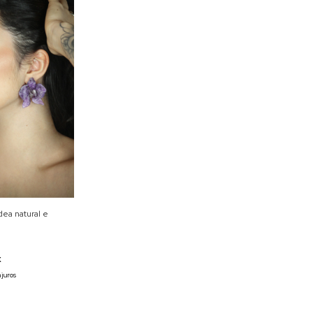
ídea natural e
X
 juros