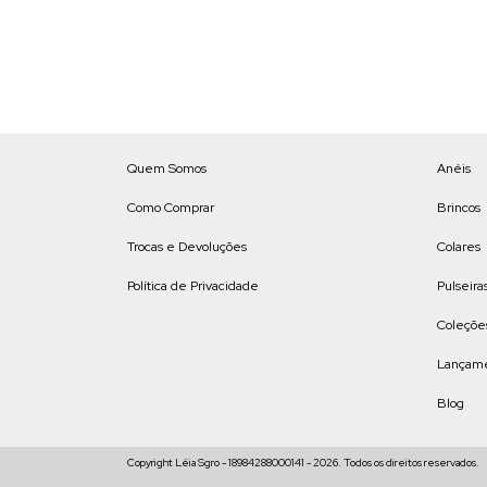
Quem Somos
Anéis
Como Comprar
Brincos
Trocas e Devoluções
Colares
Política de Privacidade
Pulseira
Coleçõe
Lançam
Blog
Copyright Léia Sgro - 18984288000141 - 2026. Todos os direitos reservados.