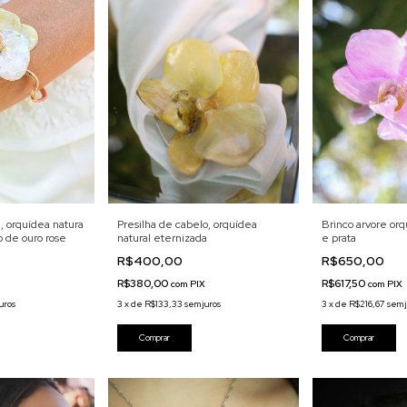
Brinco arvore orq
e, orquídea natura
Presilha de cabelo, orquídea
e prata
 de ouro rose
natural eternizada
R$650,00
R$400,00
R$617,50
R$380,00
com
PIX
com
PIX
3
x
de
R$216,67
sem 
uros
3
x
de
R$133,33
sem juros