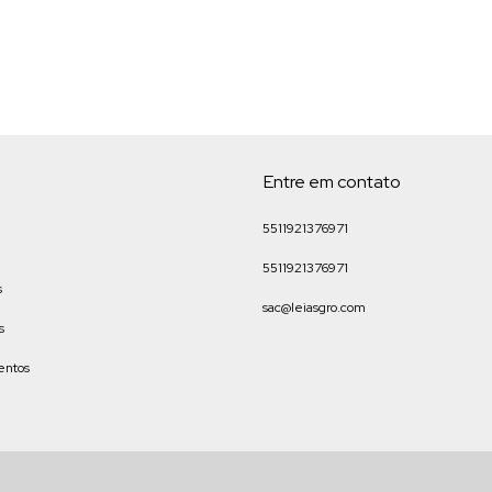
Entre em contato
5511921376971
5511921376971
s
sac@leiasgro.com
s
entos