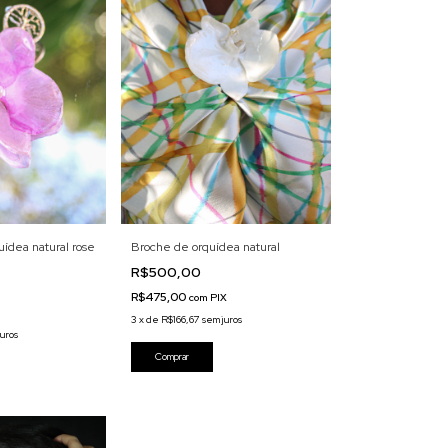
uídea natural rose
Broche de orquídea natural
R$500,00
R$475,00
com
PIX
3
x
de
R$166,67
sem juros
juros