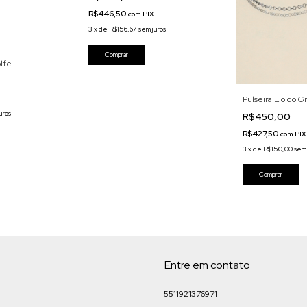
R$446,50
com
PIX
3
x
de
R$156,67
sem juros
olfe
Pulseira Elo do 
uros
R$450,00
R$427,50
com
PIX
3
x
de
R$150,00
sem 
Entre em contato
5511921376971