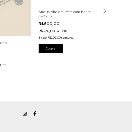
Anel Birdie em Prata com Banho
de Ouro
R$600,00
R$570,00
com
PIX
3
x
de
R$200,00
sem juros
Green
Colar Taco de Go
com Banho de O
R$560,00
R$532,00
com
PI
juros
3
x
de
R$186,67
sem 