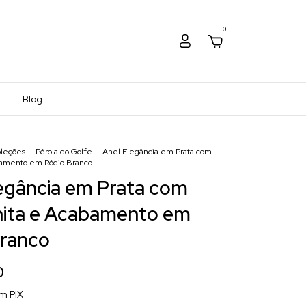
0
Blog
leções
.
Pérola do Golfe
.
Anel Elegância em Prata com
bamento em Ródio Branco
egância em Prata com
nita e Acabamento em
Branco
0
om
PIX