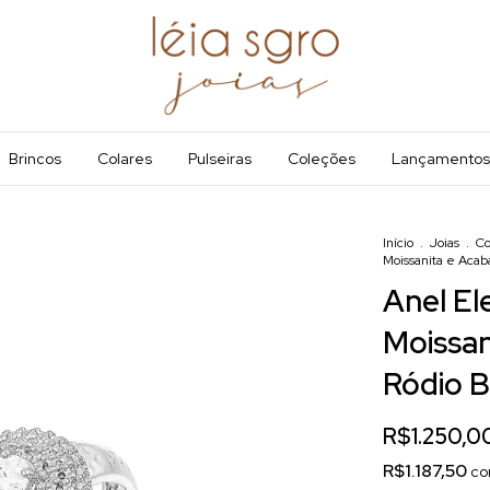
Brincos
Colares
Pulseiras
Coleções
Lançamentos
Início
.
Joias
.
Co
Moissanita e Aca
Anel El
Moissa
Ródio 
R$1.250,0
R$1.187,50
c