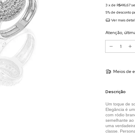
3
x de
R$416,67
se
5% de desconto
pa
Ver mais deta
Atenção, últim
Meios de e
Descrição
Um toque de so
Elegância é um
com ródio bran
semelhante ao 
uma verdadeira
classe. Person