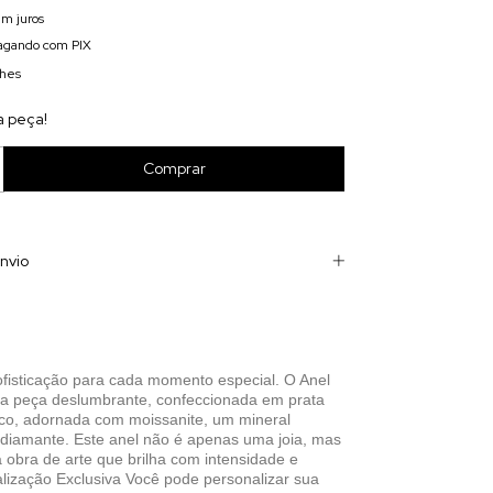
m juros
gando com PIX
lhes
a peça!
nvio
fisticação para cada momento especial. O Anel
a peça deslumbrante, confeccionada em prata
co, adornada com moissanite, um mineral
diamante. Este anel não é apenas uma joia, mas
 obra de arte que brilha com intensidade e
alização Exclusiva Você pode personalizar sua