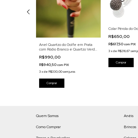
Colar Pérola do G
R$650,00
R$617,50
com
PIX
cola de Golfe em
Anel Quartzo do Golfe em Prata
com Ródio Branco e Quartzo Verde
3
x
de
R$216,67
sem j
Natural
R$990,00
Comprar
R$940,50
com
PIX
uros
3
x
de
R$330,00
sem juros
Quem Somos
Anéis
Como Comprar
Brincos