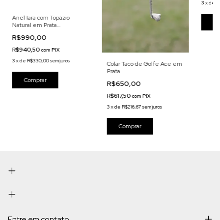
3
x
de
R
Anel Iara com Topázio
Natural em Prata
Envelhecida
R$990,00
R$940,50
com
PIX
3
x
de
R$330,00
sem juros
Colar Taco de Golfe Ace em
Prata
R$650,00
R$617,50
com
PIX
3
x
de
R$216,67
sem juros
Entre em contato