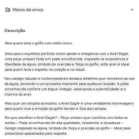
Meios de envio
Descrição
Para quem ama o golfe com estilo único.
Descubra o equilíbrio perfeito entre paixão e elegância com o Anel Eagle,
uma peça unissex feita em prata envelhecida. Inspirado na imponência e
liberdade da águia, símbolo de precisão e força no golfe, este anel é ideal
para quem leva o esporte no coração e no visual.
Seu design robusto e contemporâneo destaca detalhes que remetem ao voo
da águia, tornando-o um acessório marcante para qualquer ocasião. A prata
envelhecida confere um toque vintage, valorizando a autenticidade e o
charme do anel.
Mais que um simples acessório, o Anel Eagle é uma verdadeira homenagem
para quem vive a emoção do golfe dentro e fora dos campos.
Por que escolher o Anel Eagle? – Peça unissex que combina com todos os
estilos – Prata envelhecida de alta qualidade, resistente e duradoura –
Design inspirado na águia, símbolo de força e precisão no golfe – Ideal para
presentear apaixonados pelo esporte.