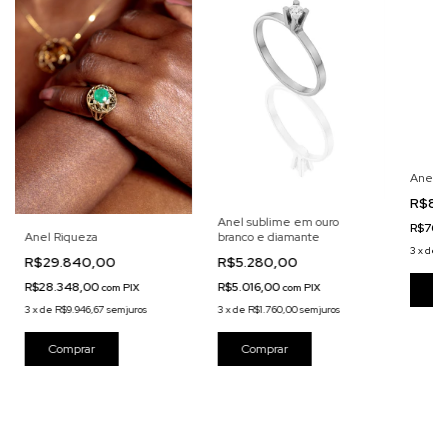
Anel m
R$80
Anel sublime em ouro
R$760
Anel Riqueza
branco e diamante
3
x
de
R
R$29.840,00
R$5.280,00
R$28.348,00
R$5.016,00
com
PIX
com
PIX
Co
3
x
de
R$9.946,67
sem juros
3
x
de
R$1.760,00
sem juros