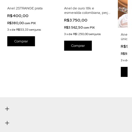
Anel 2STRANGE prata
Anel de ouro 18k e
esmeralda colombiana, peça
R$400,00
única
R$3.750,00
R$380,00
com
PIX
R$3.562,50
com
PIX
3
x
de
R$133,33
sem juros
Anel so
3
x
de
R$1.250,00
sem juros
única, 
branco 
R$98
R$931
3
x
de
R