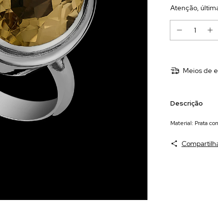
Atenção, últim
Meios de e
Descrição
Material: Prata co
Compartilh