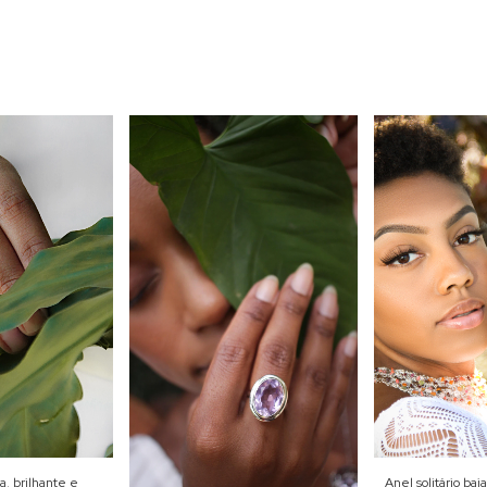
, brilhante e
Anel solitário bai