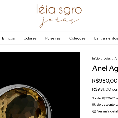
Brincos
Colares
Pulseiras
Coleções
Lançamentos
Início
.
Joias
.
An
Anel A
R$980,00
R$931,00
co
3
x de
R$326,67
s
5% de desconto
pa
Ver mais deta