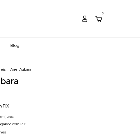
0
Blog
eis
.
Anel Agbara
gbara
m
PIX
em juros
gando com PIX
lhes