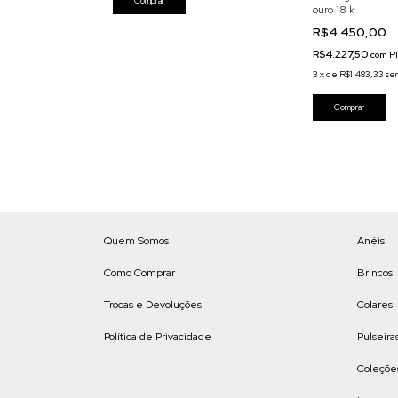
ouro 18 k
R$4.450,00
R$4.227,50
com
P
3
x
de
R$1.483,33
sem
Quem Somos
Anéis
Como Comprar
Brincos
Trocas e Devoluções
Colares
Política de Privacidade
Pulseira
Coleçõe