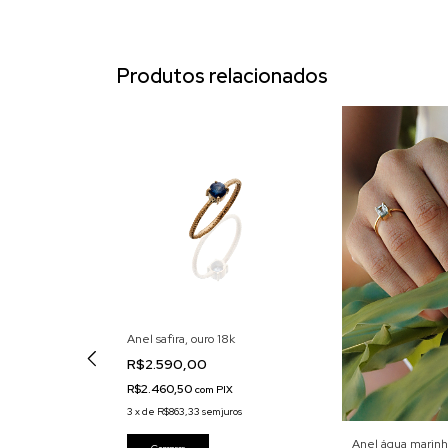
Produtos relacionados
a
Anel safira, ouro 18k
R$2.590,00
R$2.460,50
com
PIX
uros
3
x
de
R$863,33
sem juros
Anel água marinha