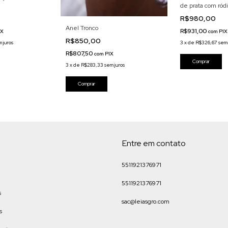
de prata com ródi
R$980,00
Anel Tronco
R$931,00
IX
com
PIX
R$850,00
 juros
3
x
de
R$326,67
sem 
R$807,50
com
PIX
3
x
de
R$283,33
sem juros
Entre em contato
5511921376971
5511921376971
s
sac@leiasgro.com
s