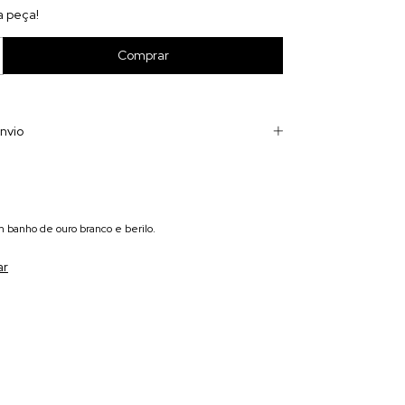
a peça!
nvio
m banho de ouro branco e berilo.
ar