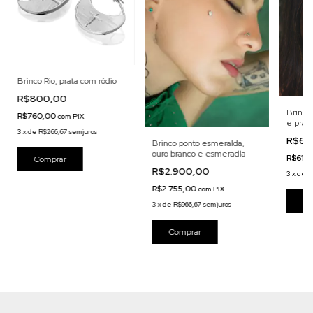
Brinco Rio, prata com ródio
R$800,00
Brinco 
R$760,00
com
PIX
e prata
3
x
de
R$266,67
sem juros
R$65
Brinco ponto esmeralda,
ouro branco e esmeradla
R$617
R$2.900,00
3
x
de
R
R$2.755,00
com
PIX
3
x
de
R$966,67
sem juros