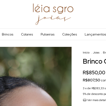
Brincos
Colares
Pulseiras
Coleções
Lançamentos
Início
.
Joias
.
Br
Brinco 
R$850,00
R$807,50
co
3
x de
R$283,33
s
5% de desconto
pa
Ver mais deta