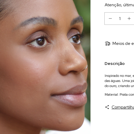
Atenção, últim
Meios de e
Descrição
Inspirado no mar,
das águas. Uma jo
do ouro, criando 
Material: Prata co
Compartilh