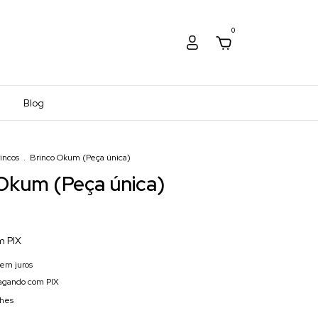
0
Blog
incos
.
Brinco Okum (Peça única)
Okum (Peça única)
m
PIX
em juros
gando com PIX
lhes