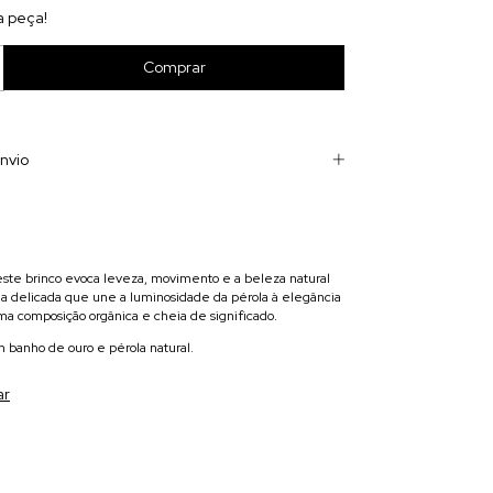
a peça!
nvio
 este brinco evoca leveza, movimento e a beleza natural
ia delicada que une a luminosidade da pérola à elegância
uma composição orgânica e cheia de significado.
m banho de ouro e pérola natural.
ar