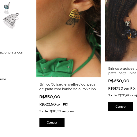
ázio, prata com
Brinco orquídea b
prata, peça única
juros
R$650,00
Brinco Coliseu envelhecido, peça
R$617,50
com
PIX
de prata com banho de ouro velho
3
x
de
R$216,67
sem 
R$550,00
R$522,50
com
PIX
3
x
de
R$183,33
sem juros