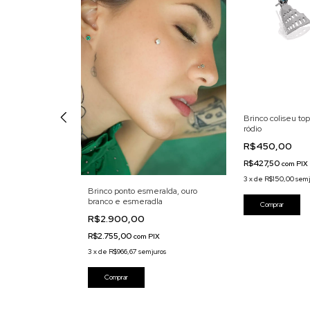
Brinco coliseu top
ródio
R$450,00
R$427,50
com
PIX
3
x
de
R$150,00
sem 
ídea natural rose
Brinco ponto esmeralda, ouro
branco e esmeradla
R$2.900,00
R$2.755,00
com
PIX
uros
3
x
de
R$966,67
sem juros