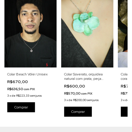
Colar Beach Vôlei Unisex
Colar Soverato, orquídea
Colar Á
natural com prata, peça
coralin
R$670,00
única
prata e
R$600,00
R$75
R$636,50
com
PIX
R$570,00
R$712
com
PIX
3
x
de
R$223,33
sem juros
3
x
de
R$200,00
sem juros
3
x
de
R