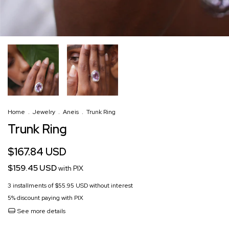
Home
.
Jewelry
.
Aneis
.
Trunk Ring
Trunk Ring
$167.84 USD
$159.45 USD
with
PIX
3
installments of
$55.95 USD
without interest
5% discount
paying with PIX
See more details