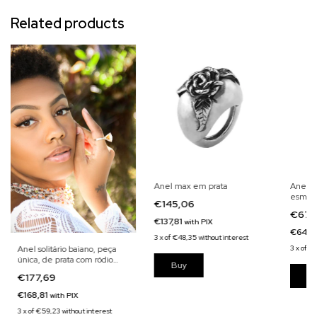
Related products
Anel max em prata
Anel d
esmera
€145,06
única
€679
€137,81
with
PIX
€645,
3
x
of
€48,35
without interest
Anel solitário baiano, peça
3
x
of
€2
única, de prata com ródio
Buy
branco e citrino
€177,69
€168,81
with
PIX
3
x
of
€59,23
without interest