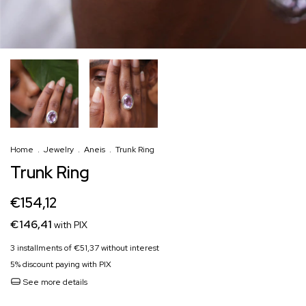
Home
.
Jewelry
.
Aneis
.
Trunk Ring
Trunk Ring
€154,12
€146,41
with
PIX
3
installments of
€51,37
without interest
5% discount
paying with PIX
See more details