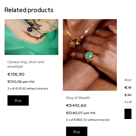
Related products
Carioca ring, silver and
amethyst
€136,90
Anel sa
€130,06
with
PIX
€469
3
x
of
€45,63
without interest
€446,
Ring of Wealth
3
x
of
€1
€5410,60
€5140,07
with
PIX
3
x
of
€1803,53
without interest