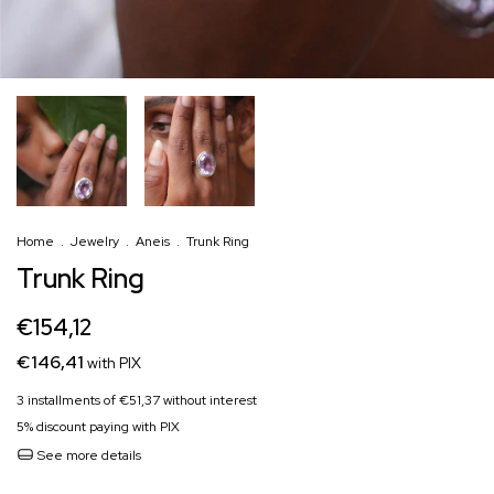
Home
.
Jewelry
.
Aneis
.
Trunk Ring
Trunk Ring
€154,12
€146,41
with
PIX
3
installments of
€51,37
without interest
5% discount
paying with PIX
See more details